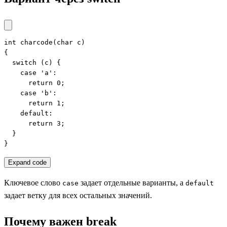
int charcode(char c)

{

  switch (c) {

    case 'a':

      return 0;

    case 'b':

      return 1;

    default:

      return 3;

  }

}
Expand code
Ключевое слово
задает отдельные варианты, а
case
default
задает ветку для всех остальных значений.
Почему важен break