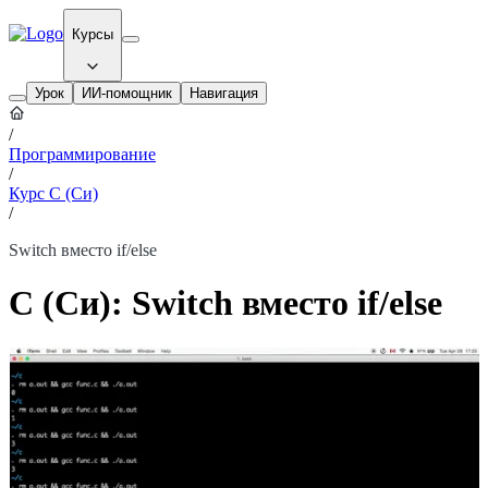
Курсы
Урок
ИИ-помощник
Навигация
/
Программирование
/
Курс C (Си)
/
Switch вместо if/else
C (Си): Switch вместо if/else