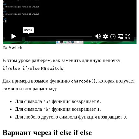
## Switch
В этом уроке разберем, как заменить длинную цепочку
на
.
if/else if/else
switch
Для примера возьмем функцию
, которая получает
charcode()
символ и возвращает код:
Для символа
функция возвращает
.
'a'
0
Для символа
функция возвращает
.
'b'
1
Для любого другого символа функция возвращает
.
3
Вариант через if else if else