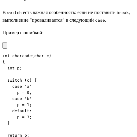
В
есть важная особенность: если не поставить
,
switch
break
выполнение "проваливается" в следующий
.
case
Пример с ошибкой:
int charcode(char c)

{

  int p;

  switch (c) {

    case 'a':

      p = 0;

    case 'b':

      p = 1;

    default:

      p = 3;

  }

  return p;
