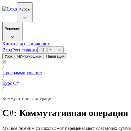
Курсы
Решения
Книга для начинающих
Вход
Регистрация
🇷🇺
Урок
ИИ-помощник
Навигация
/
Программирование
/
Курс C#
/
Коммутативная операция
C#: Коммутативная операция
Мы все помним со школы: «от перемены мест слагаемых сумма 