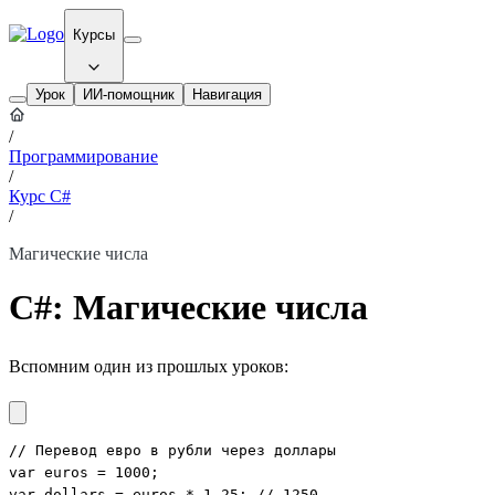
Курсы
Урок
ИИ-помощник
Навигация
/
Программирование
/
Курс C#
/
Магические числа
C#: Магические числа
Вспомним один из прошлых уроков:
// Перевод евро в рубли через доллары

var euros = 1000;

var dollars = euros * 1.25; // 1250
