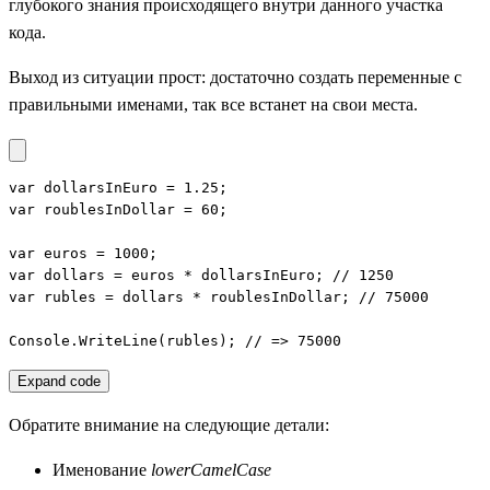
глубокого знания происходящего внутри данного участка
кода.
Выход из ситуации прост: достаточно создать переменные с
правильными именами, так все встанет на свои места.
var dollarsInEuro = 1.25;

var roublesInDollar = 60;

var euros = 1000;

var dollars = euros * dollarsInEuro; // 1250

var rubles = dollars * roublesInDollar; // 75000

Console.WriteLine(rubles); // => 75000
Expand code
Обратите внимание на следующие детали:
Именование
lowerCamelCase