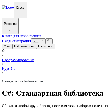
Курсы
Решения
Книга для начинающих
Вход
Регистрация
🇷🇺
Урок
ИИ-помощник
Навигация
/
Программирование
/
Курс C#
/
Стандартная библиотека
C#: Стандартная библиотека
C#, как и любой другой язык, поставляется с набором полезны