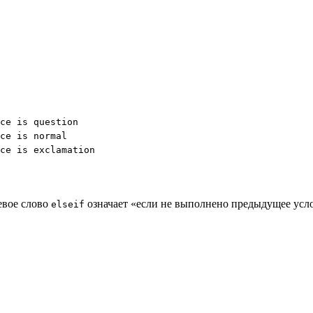
ce is question

ce is normal

ce is exclamation
евое слово
означает «если не выполнено предыдущее усло
elseif