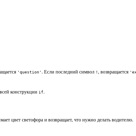
ращается
. Если последний символ
, возвращается
'question'
!
'e
о всей конструкции
.
if
имает цвет светофора и возвращает, что нужно делать водителю.