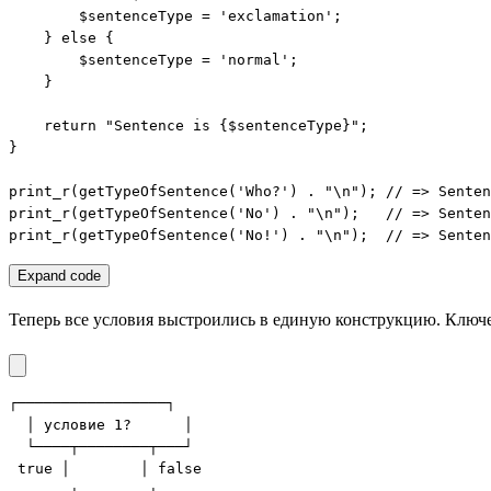
        $sentenceType = 'exclamation';

    } else {

        $sentenceType = 'normal';

    }

    return "Sentence is {$sentenceType}";

}

print_r(getTypeOfSentence('Who?') . "\n"); // => Senten
print_r(getTypeOfSentence('No') . "\n");   // => Senten
print_r(getTypeOfSentence('No!') . "\n");  // => Senten
Expand code
Теперь все условия выстроились в единую конструкцию. Ключ
┌─────────────────┐

  │ условие 1?      │

  └────┬────────┬───┘

 true │        │ false

       ↓        ↓
