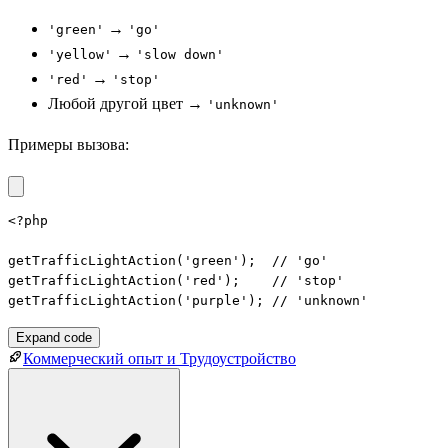
→
'green'
'go'
→
'yellow'
'slow down'
→
'red'
'stop'
Любой другой цвет →
'unknown'
Примеры вызова:
<?php

getTrafficLightAction('green');  // 'go'

getTrafficLightAction('red');    // 'stop'

getTrafficLightAction('purple'); // 'unknown'
Expand code
Коммерческий опыт и Трудоустройство