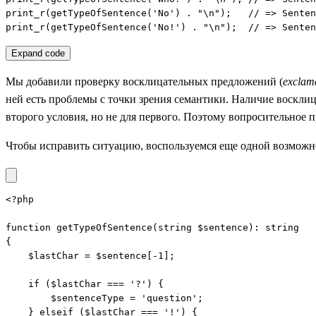
print_r(getTypeOfSentence('No') . "\n");   // => Senten
print_r(getTypeOfSentence('No!') . "\n");  // => Senten
Expand code
Мы добавили проверку восклицательных предложений (
exclam
ней есть проблемы с точки зрения семантики. Наличие восклиц
второго условия, но не для первого. Поэтому вопросительное
Чтобы исправить ситуацию, воспользуемся еще одной возможн
<?php

function getTypeOfSentence(string $sentence): string

{

    $lastChar = $sentence[-1];

    if ($lastChar === '?') {

        $sentenceType = 'question';

    } elseif ($lastChar === '!') {
