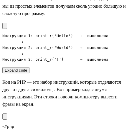
мы из простых элементов получаем сколь угодно большую и
сложную программу.
Инструкция 1: print_r('Hello')   →  выполнена

        ↓

Инструкция 2: print_r('World')   →  выполнена

        ↓

Инструкция 3: print_r('!')       →  выполнена
Expand code
Код на PHP — это набор инструкций, которые отделяются
друг от друга символом
. Вот пример кода с двумя
;
инструкциями. Эти строки говорят компьютеру вывести
фразы на экран.
<?php
