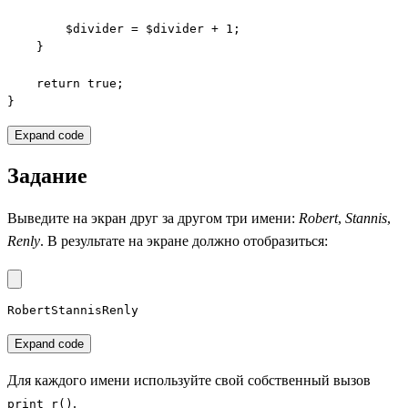
        $divider = $divider + 1;

    }

    return true;

}
Expand code
Задание
Выведите на экран друг за другом три имени:
Robert
,
Stannis
,
Renly
. В результате на экране должно отобразиться:
RobertStannisRenly
Expand code
Для каждого имени используйте свой собственный вызов
.
print_r()