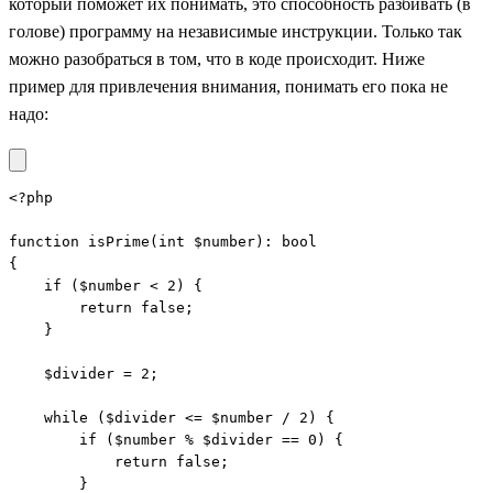
который поможет их понимать, это способность разбивать (в
голове) программу на независимые инструкции. Только так
можно разобраться в том, что в коде происходит. Ниже
пример для привлечения внимания, понимать его пока не
надо:
<?php

function isPrime(int $number): bool

{

    if ($number < 2) {

        return false;

    }

    $divider = 2;

    while ($divider <= $number / 2) {

        if ($number % $divider == 0) {

            return false;

        }
