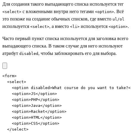
Для создания такого выпадающего списка используется тег
с вложенными внутри него тегами
. Всё
<select>
<option>
это похоже на создание обычных списков, где вместо
ul/ol
используется
, а вместо
используется
.
<select>
<li>
<option>
Часто первый пункт списка используется для заголовка всего
выпадающего списка. В таком случае для него используют
атрибут
, чтобы заблокировать его для выбора.
disabled
<form>

  <select>

    <option disabled>What course do you want to take?</
    <option>JS</option>

    <option>PHP</option>

    <option>Java</option>

    <option>Racket</option>

    <option>HTML</option>

    <option>CSS</option>

  </select>
