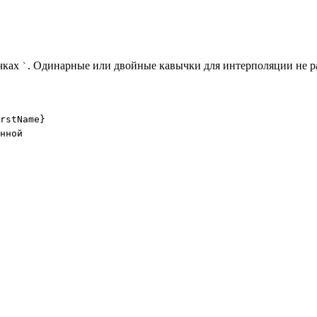
чках
. Одинарные или двойные кавычки для интерполяции не р
`
rstName}

нной