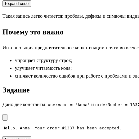
Expand code
Такая запись легко читается: пробелы, дефисы и символы видны
Почему это важно
Интерполяция предпочтительнее конкатенации почти во всех 
упрощает структуру строк;
улучшает читаемость кода;
снижает количество ошибок при работе с пробелами и зн
Задание
Дано две константы:
и
username = 'Anna'
orderNumber = 133
Hello, Anna! Your order #1337 has been accepted.