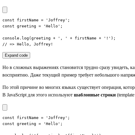
const firstName = 'Joffrey';

const greeting = 'Hello';

console.log(greeting + ', ' + firstName + '!');

// => Hello, Joffrey!
Expand code
Но в сложных выражениях становится трудно сразу увидеть, ка
восприятию. Даже текущий пример требует небольшого напряжен
По этой причине во многих языках существует операция, котор
В JavaScript для этого используют
шаблонные строки
(templat
const firstName = 'Joffrey';

const greeting = 'Hello';
