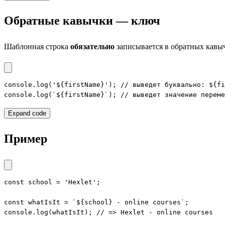
Обратные кавычки — ключ
Шаблонная строка
обязательно
записывается в обратных кавы
console.log('${firstName}'); // выведет буквально: ${fi
console.log(`${firstName}`); // выведет значение переме
Expand code
Пример
const school = 'Hexlet';

const whatIsIt = `${school} - online courses`;

console.log(whatIsIt); // => Hexlet - online courses