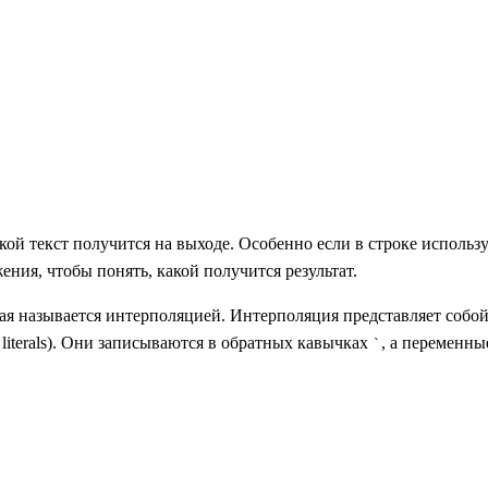
кой текст получится на выходе. Особенно если в строке исполь
ия, чтобы понять, какой получится результат.
ая называется интерполяцией. Интерполяция представляет собой
e literals). Они записываются в обратных кавычках
, а переменн
`