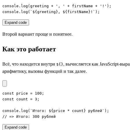
console.log(greeting + ', ' + firstName + '!');

console.log(`${greeting}, ${firstName}!`);
Expand code
Второй вариант проще и понятнее.
Как это работает
Всё, что находится внутри
, вычисляется как JavaScript-вы
${}
арифметику, вызовы функций и так далее.
const price = 100;

const count = 3;

console.log(`Итого: ${price * count} рублей`);

// => Итого: 300 рублей
Expand code