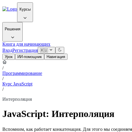
Курсы
Решения
Книга для начинающих
Вход
Регистрация
🇷🇺
Урок
ИИ-помощник
Навигация
/
Программирование
/
Курс JavaScript
/
Интерполяция
JavaScript: Интерполяция
Вспомним, как работает конкатенация. Для этого мы соединяе