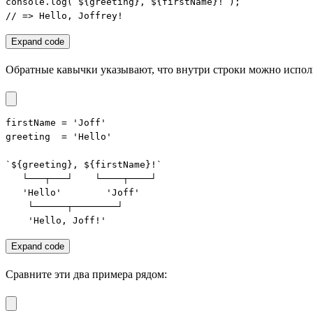
console.log(`${greeting}, ${firstName}!`);

// => Hello, Joffrey!
Expand code
Обратные кавычки указывают, что внутри строки можно испол
firstName = 'Joff'

greeting  = 'Hello'

`${greeting}, ${firstName}!`

   └───┬───┘    └────┬────┘

   'Hello'        'Joff'

    └──────┬────────┘

    'Hello, Joff!'
Expand code
Сравните эти два примера рядом: