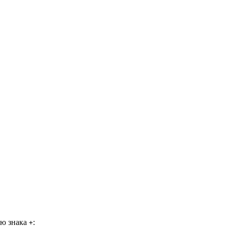
ью знака
:
+