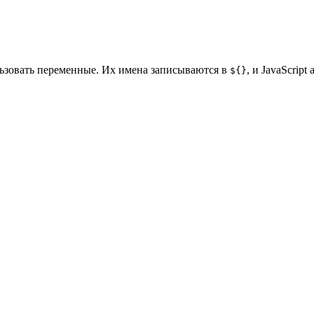
ьзовать переменные. Их имена записываются в
, и JavaScrip
${}