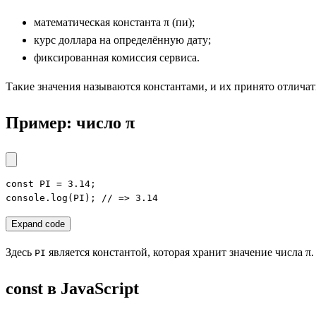
математическая константа π (пи);
курс доллара на определённую дату;
фиксированная комиссия сервиса.
Такие значения называются константами, и их принято отлича
Пример: число π
const PI = 3.14;

console.log(PI); // => 3.14
Expand code
Здесь
является константой, которая хранит значение числа π
PI
const в JavaScript