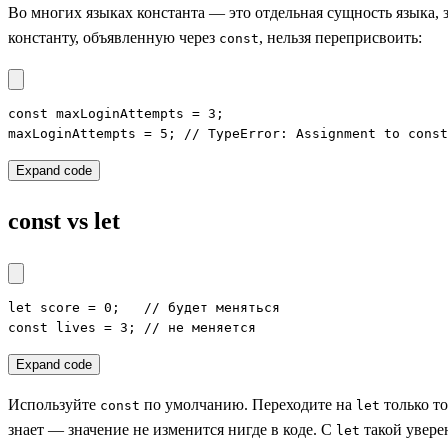
Во многих языках константа — это отдельная сущность языка, з
константу, объявленную через
, нельзя переприсвоить:
const
const maxLoginAttempts = 3;

maxLoginAttempts = 5; // TypeError: Assignment to const
Expand code
const vs let
let score = 0;   // будет меняться

const lives = 3; // не меняется
Expand code
Используйте
по умолчанию. Переходите на
только то
const
let
знает — значение не изменится нигде в коде. С
такой уверен
let