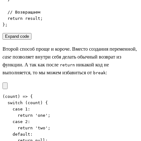
  // Возвращаем

  return result;

};
Expand code
Второй способ проще и короче. Вместо создания переменной,
case
позволяет внутри себя делать обычный возврат из
функции. А так как после
никакой код не
return
выполняется, то мы можем избавиться от
:
break
(count) => {

  switch (count) {

    case 1:

      return 'one';

    case 2:

      return 'two';

    default:

      return null;
