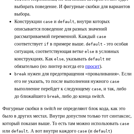
выбирать поведение. И фигурные скобки для вариантов
выбора.
Конструкции
и
, внутри которых
case
default
описывается поведение для разных значений
рассматриваемой переменной. Каждый
case
соответствует
в примере выше.
- это особая
if
default
ситуация, соответствующая ветке
в условных
else
конструкциях. Как
, указывать
не
else
default
обязательно (но линтер всегда его
просит
).
нужен для предотвращения «проваливания». Если
break
его не указать, то после выполнения нужного
case
выполнение перейдет к следующему
, и так, либо
case
до ближайшего
, либо до конца
switch
.
break
Фигурные скобки в
switch
не определяют блок кода, как это
было в других местах. Внутри допустим только тот синтаксис,
который показан выше. То есть там можно использовать
case
или
. А вот внутри каждого
(и
)
default
case
default