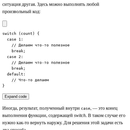
ситуация другая. Здесь можно выполнять любой
произвольный код:
switch (count) {

  case 1:

    // Делаем что-то полезное

    break;

  case 2:

    // Делаем что-то полезное

    break;

  default:

    // Что-то делаем

}
Expand code
Иногда, результат, полученный внутри
, — это конец
case
выполнения функции, содержащей
switch
. В таком случае его
нужно как-то вернуть наружу. Для решения этой задачи есть
два способа.