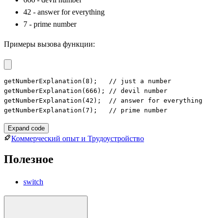
42 - answer for everything
7 - prime number
Примеры вызова функции:
getNumberExplanation(8);   // just a number

getNumberExplanation(666); // devil number

getNumberExplanation(42);  // answer for everything

getNumberExplanation(7);   // prime number
Expand code
Коммерческий опыт и Трудоустройство
Полезное
switch