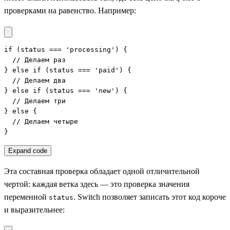
проверками на равенство. Например:
if (status === 'processing') {

  // Делаем раз

} else if (status === 'paid') {

  // Делаем два

} else if (status === 'new') {

  // Делаем три

} else {

  // Делаем четыре

}
Expand code
Эта составная проверка обладает одной отличительной
чертой: каждая ветка здесь — это проверка значения
переменной
. Switch позволяет записать этот код короче
status
и выразительнее: