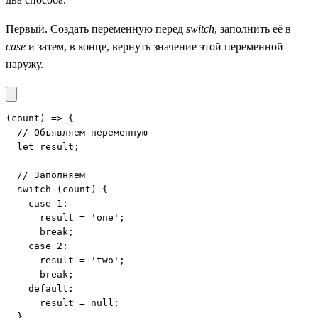
Первый. Создать переменную перед
switch
, заполнить её в
case
и затем, в конце, вернуть значение этой переменной
наружу.
(count) => {

  // Объявляем переменную

  let result;

  // Заполняем

  switch (count) {

    case 1:

      result = 'one';

      break;

    case 2:

      result = 'two';

      break;

    default:

      result = null;

  }
