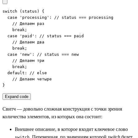
switch (status) {

  case 'processing': // status === processing

    // Делаем раз

    break;

  case 'paid': // status === paid

    // Делаем два

    break;

  case 'new': // status === new

    // Делаем три

    break;

  default: // else

    // Делаем четыре

}
Expand code
Свитч — довольно сложная конструкция с точки зрения
количества элементов, из которых она состоит:
Внешнее описание, в которое входит ключевое слово
. Переменная, по значениям которой
switch
будет
switch