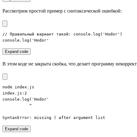
Рассмотрим простой пример с синтаксической ошибкой:
// Правильный вариант такой: console.log('Hodor')

console.log('Hodor'
Expand code
В этом коде не закрыта скобка, что делает программу некоррек
node index.js

index.js:2

console.log('Hodor'

           ^

SyntaxError: missing ) after argument list
Expand code