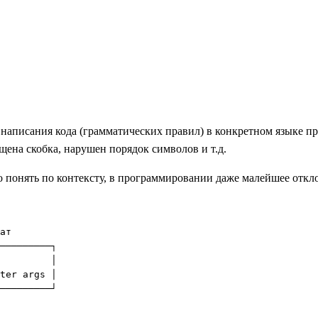
 написания кода (грамматических правил) в конкретном языке п
щена скобка, нарушен порядок символов и т.д.
о понять по контексту, в программировании даже малейшее откл
ат

─────────┐

         │

ter args │

─────────┘