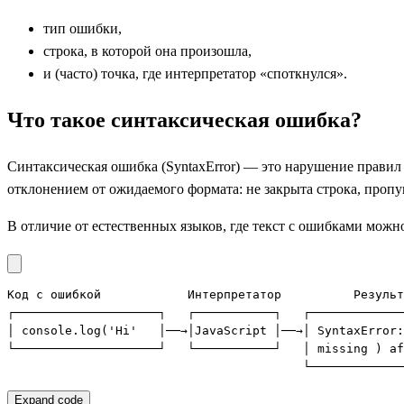
тип ошибки,
строка, в которой она произошла,
и (часто) точка, где интерпретатор «споткнулся».
Что такое синтаксическая ошибка?
Синтаксическая ошибка (SyntaxError) — это нарушение правил
отклонением от ожидаемого формата: не закрыта строка, пропу
В отличие от естественных языков, где текст с ошибками можн
Код с ошибкой            Интерпретатор          Результ
┌────────────────────┐   ┌───────────┐   ┌─────────────
│ console.log('Hi'   │──→│JavaScript │──→│ SyntaxError:
└────────────────────┘   └───────────┘   │ missing ) af
                                         └─────────────
Expand code