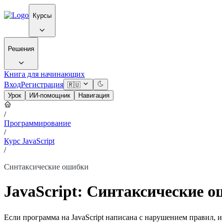
Курсы
Решения
Книга для начинающих
Вход
Регистрация
🇷🇺
Урок
ИИ-помощник
Навигация
/
Программирование
/
Курс JavaScript
/
Синтаксические ошибки
JavaScript: Синтаксические 
Если программа на JavaScript написана с нарушением правил,