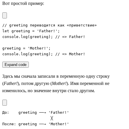
Вот простой пример:
// greeting переводится как «приветствие»

let greeting = 'Father!';

console.log(greeting); // => Father!

greeting = 'Mother!';

console.log(greeting); // => Mother!
Expand code
Здесь мы сначала записали в переменную одну строку
(
Father!
), потом другую (
Mother!
). Имя переменной не
изменилось, но значение внутри стало другим.
До:    greeting ──→ 'Father!'

                     ╳

После: greeting ──→ 'Mother!'