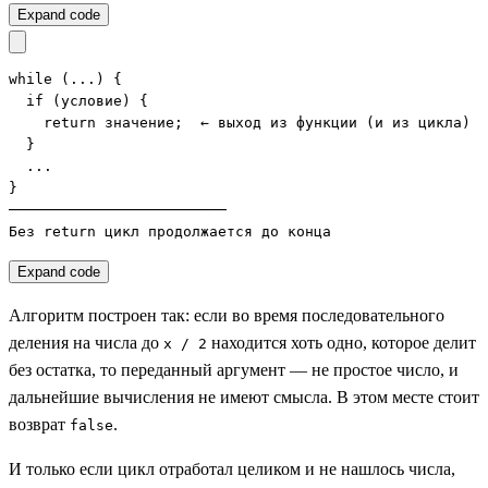
Expand code
while (...) {

  if (условие) {

    return значение;  ← выход из функции (и из цикла)

  }

  ...

}

─────────────────────────

Без return цикл продолжается до конца
Expand code
Алгоритм построен так: если во время последовательного
деления на числа до
находится хоть одно, которое делит
x / 2
без остатка, то переданный аргумент — не простое число, и
дальнейшие вычисления не имеют смысла. В этом месте стоит
возврат
.
false
И только если цикл отработал целиком и не нашлось числа,