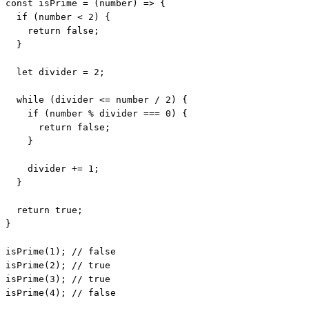
const isPrime = (number) => {

  if (number < 2) {

    return false;

  }

  let divider = 2;

  while (divider <= number / 2) {

    if (number % divider === 0) {

      return false;

    }

    divider += 1;

  }

  return true;

}

isPrime(1); // false

isPrime(2); // true

isPrime(3); // true

isPrime(4); // false