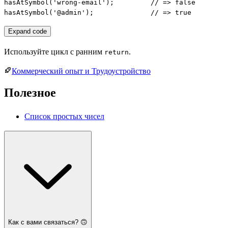
hasAtSymbol('wrong-email');         // => false

hasAtSymbol('@admin');              // => true
Expand code
Используйте цикл с ранним
.
return
Коммерческий опыт и Трудоустройство
Полезное
Список простых чисел
Как с вами связаться? 🙃