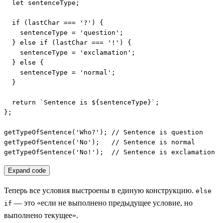
  let sentenceType;

  if (lastChar === '?') {

    sentenceType = 'question';

  } else if (lastChar === '!') {

    sentenceType = 'exclamation';

  } else {

    sentenceType = 'normal';

  }

  return `Sentence is ${sentenceType}`;

};

getTypeOfSentence('Who?'); // Sentence is question

getTypeOfSentence('No');   // Sentence is normal

getTypeOfSentence('No!');  // Sentence is exclamation
Expand code
Теперь все условия выстроены в единую конструкцию.
else
— это «если не выполнено предыдущее условие, но
if
выполнено текущее».