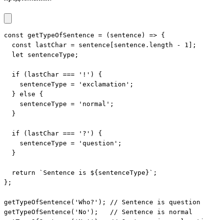
const getTypeOfSentence = (sentence) => {

  const lastChar = sentence[sentence.length - 1];

  let sentenceType;

  if (lastChar === '!') {

    sentenceType = 'exclamation';

  } else {

    sentenceType = 'normal';

  }

  if (lastChar === '?') {

    sentenceType = 'question';

  }

  return `Sentence is ${sentenceType}`;

};

getTypeOfSentence('Who?'); // Sentence is question

getTypeOfSentence('No');   // Sentence is normal
