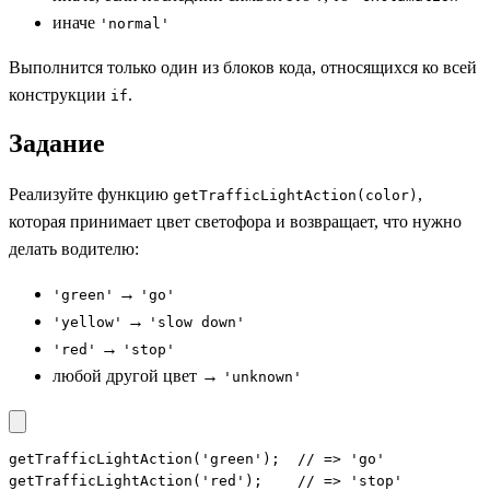
иначе
'normal'
Выполнится только один из блоков кода, относящихся ко всей
конструкции
.
if
Задание
Реализуйте функцию
,
getTrafficLightAction(color)
которая принимает цвет светофора и возвращает, что нужно
делать водителю:
→
'green'
'go'
→
'yellow'
'slow down'
→
'red'
'stop'
любой другой цвет →
'unknown'
getTrafficLightAction('green');  // => 'go'

getTrafficLightAction('red');    // => 'stop'
