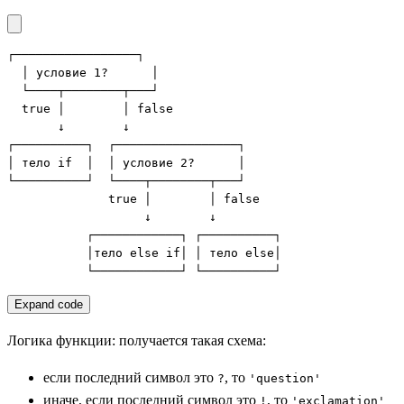
┌─────────────────┐

  │ условие 1?      │

  └────┬────────┬───┘

  true │        │ false

       ↓        ↓

┌──────────┐  ┌─────────────────┐

│ тело if  │  │ условие 2?      │

└──────────┘  └────┬────────┬───┘

              true │        │ false

                   ↓        ↓

           ┌────────────┐ ┌──────────┐

           │тело else if│ │ тело else│

           └────────────┘ └──────────┘
Expand code
Логика функции: получается такая схема:
если последний символ это
, то
?
'question'
иначе, если последний символ это
, то
!
'exclamation'