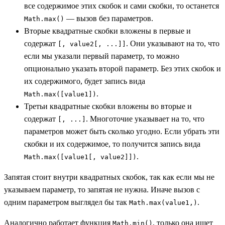
все содержимое этих скобок и сами скобки, то останется
— вызов без параметров.
Math.max()
Вторые квадратные скобки вложены в первые и
содержат
. Они указывают на то, что
[, value2[, ...]]
если мы указали первый параметр, то можно
опционально указать второй параметр. Без этих скобок и
их содержимого, будет запись вида
.
Math.max([value1])
Третьи квадратные скобки вложены во вторые и
содержат
. Многоточие указывает на то, что
[, ...]
параметров может быть сколько угодно. Если убрать эти
скобки и их содержимое, то получится запись вида
.
Math.max([value1[, value2]])
Запятая стоит внутри квадратных скобок, так как если мы не
указываем параметр, то запятая не нужна. Иначе вызов с
одним параметром выглядел бы так
.
Math.max(value1,)
Аналогично работает функция
, только она ищет
Math.min()