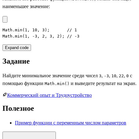
наименьшее значение:
Math.min(1, 10, 3);       // 1

Math.min(1, -3, 2, 3, 2); // -3
Expand code
Задание
Найдите минимальное значение среди чисел
,
,
,
,
с
3
-3
10
22
0
помощью функции
и выведите результат на экран.
Math.min()
Коммерческий опыт и Трудоустройство
Полезное
Пример функции с переменным числом параметров