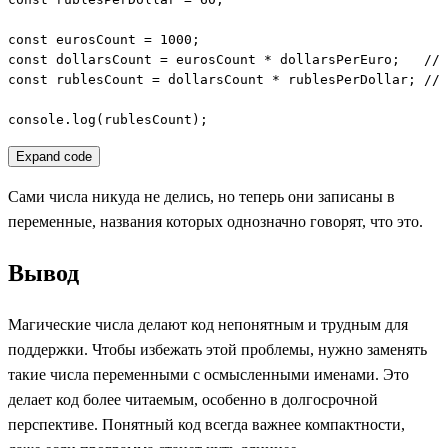
const eurosCount = 1000;

const dollarsCount = eurosCount * dollarsPerEuro;   // 
const rublesCount = dollarsCount * rublesPerDollar; // 
console.log(rublesCount);
Expand code
Сами числа никуда не делись, но теперь они записаны в
переменные, названия которых однозначно говорят, что это.
Вывод
Магические числа делают код непонятным и трудным для
поддержки. Чтобы избежать этой проблемы, нужно заменять
такие числа переменными с осмысленными именами. Это
делает код более читаемым, особенно в долгосрочной
перспективе. Понятный код всегда важнее компактности,