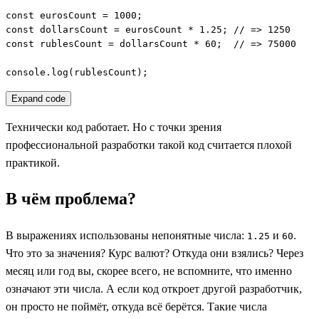
const eurosCount = 1000;

const dollarsCount = eurosCount * 1.25; // => 1250

const rublesCount = dollarsCount * 60;  // => 75000

console.log(rublesCount);
Expand code
Технически код работает. Но с точки зрения
профессиональной разработки такой код считается плохой
практикой.
В чём проблема?
В выражениях использованы непонятные числа:
и
.
1.25
60
Что это за значения? Курс валют? Откуда они взялись? Через
месяц или год вы, скорее всего, не вспомните, что именно
означают эти числа. А если код откроет другой разработчик,
он просто не поймёт, откуда всё берётся. Такие числа