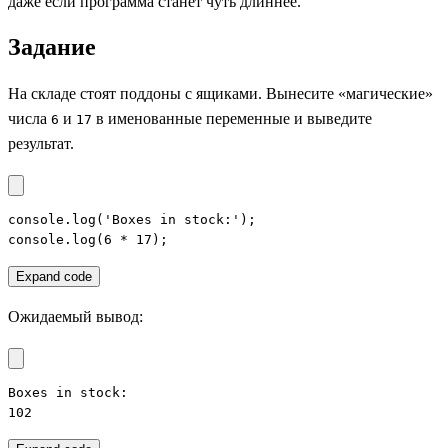
даже если программа станет чуть длиннее.
Задание
На складе стоят поддоны с ящиками. Вынесите «магические»
числа
и
в именованные переменные и выведите
6
17
результат.
console.log('Boxes in stock:');

console.log(6 * 17);
Expand code
Ожидаемый вывод:
Boxes in stock:

102