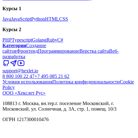
Курсы 1
Java
JavaScript
Python
HTML
CSS
Курсы 2
PHP
Typescript
Golang
Ruby
C#
Категории
Создание
сайтов
Фронтенд
Программирование
Верстка сайта
Веб-
разработка
support@hexlet.io
8 800 100 22 47
+7 495 085 21 62
Условия использования
Политика конфиденциальности
Cookie
Policy
ООО «Хекслет Рус»
108813 г. Москва, вн.тер.г. поселение Московский, г.
Московский, ул. Солнечная, д. 3А, стр. 1, помещ. 10/3
ОГРН 1217300010476