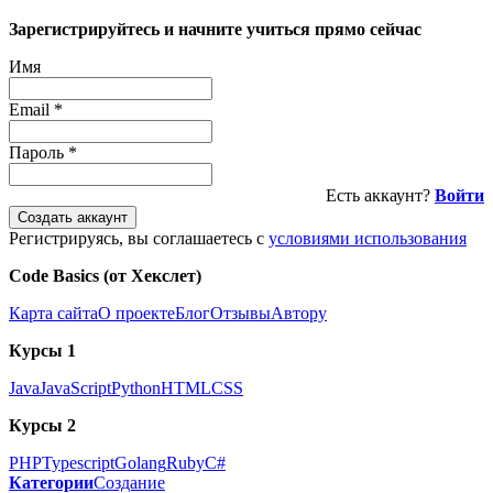
Зарегистрируйтесь и начните учиться прямо сейчас
Имя
Email
*
Пароль
*
Есть аккаунт?
Войти
Создать аккаунт
Регистрируясь, вы соглашаетесь с
условиями использования
Code Basics (от Хекслет)
Карта сайта
О проекте
Блог
Отзывы
Автору
Курсы 1
Java
JavaScript
Python
HTML
CSS
Курсы 2
PHP
Typescript
Golang
Ruby
C#
Категории
Создание