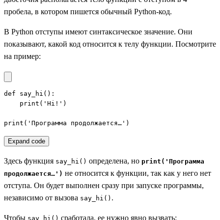
пробела, в котором пишется обычный Python-код.
В Python отступы имеют синтаксическое значение. Они
показывают, какой код относится к телу функции. Посмотрите
на пример:
def say_hi():

    print('Hi!')

print('Программа продолжается…')
Expand code
Здесь функция
определена, но
say_hi()
print('Программа
не относится к функции, так как у него нет
продолжается…')
отступа. Он будет выполнен сразу при запуске программы,
независимо от вызова
.
say_hi()
Чтобы
сработала, ее нужно явно вызвать:
say_hi()