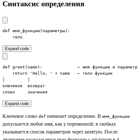
Синтаксис определения
def имя_функции(параметры):

    тело
Expand code
def greet(name):              ← имя функции и параметр

    return 'Hello, ' + name   ← тело функции

│         │

ключевое  возврат

слово     значения
Expand code
Ключевое слово
начинает определение. В
def
имя_функции
допускается любое имя, как у переменной; в скобках
указывается список параметров через запятую. После
двоеточия располагается тело функции с отступом в 4