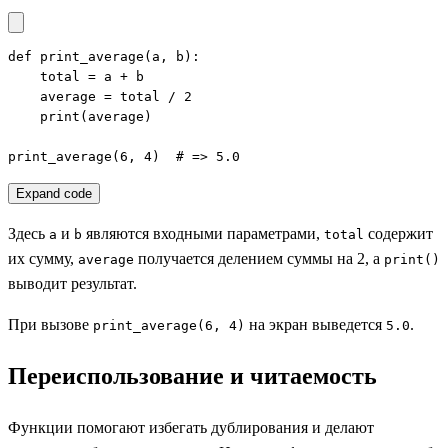
def print_average(a, b):

    total = a + b

    average = total / 2

    print(average)

print_average(6, 4)  # => 5.0
Expand code
Здесь
и
являются входными параметрами,
содержит
a
b
total
их сумму,
получается делением суммы на 2, а
average
print()
выводит результат.
При вызове
на экран выведется
.
print_average(6, 4)
5.0
Переиспользование и читаемость
Функции помогают избегать дублирования и делают