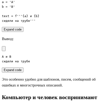
a = 'А'

b = 'B'

text = f'''{a} и {b}

сидели на трубе'''
Expand code
Вывод:
А и B

сидели на трубе
Expand code
Это особенно удобно для шаблонов, писем, сообщений об
ошибках и многострочных описаний.
Компьютер и человек воспринимают