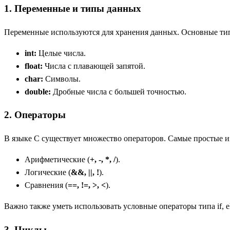
1. Переменные и типы данных
Переменные используются для хранения данных. Основные ти
int:
Целые числа.
float:
Числа с плавающей запятой.
char:
Символы.
double:
Дробные числа с большей точностью.
2. Операторы
В языке С существует множество операторов. Самые простые и
Арифметические (
+, -, *, /
).
Логические (
&&, ||, !
).
Сравнения (
==, !=, >, <
).
Важно также уметь использовать условные операторы типа if, el
3. Циклы