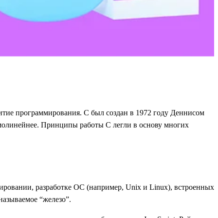
итие программирования. C был создан в 1972 году Деннисом
ямолинейнее. Принципы работы С легли в основу многих
ировании, разработке ОС (например, Unix и Linux), встроенных
называемое “железо”.