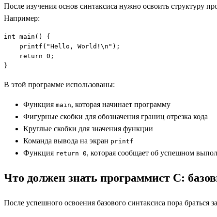
После изучения основ синтаксиса нужно освоить структуру про
Например:
int 
main
printf
("
Hello, World!
\n
return 
0
В этой программе использованы:
Функция
, которая начинает программу
main
Фигурные скобки для обозначения границ отрезка кода
Круглые скобки для значения функции
Команда вывода на экран
printf
Функция
, которая сообщает об успешном вып
return 0
Что должен знать программист С: базо
После успешного освоения базового синтаксиса пора браться за