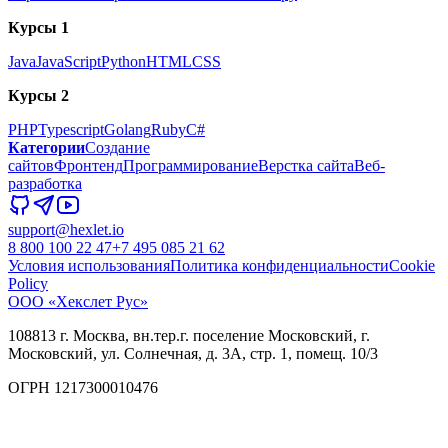
Курсы 1
Java
JavaScript
Python
HTML
CSS
Курсы 2
PHP
Typescript
Golang
Ruby
C#
Категории
Создание
сайтов
Фронтенд
Программирование
Верстка сайта
Веб-
разработка
support@hexlet.io
8 800 100 22 47
+7 495 085 21 62
Условия использования
Политика конфиденциальности
Cookie
Policy
ООО «Хекслет Рус»
108813 г. Москва, вн.тер.г. поселение Московский, г.
Московский, ул. Солнечная, д. 3А, стр. 1, помещ. 10/3
ОГРН 1217300010476