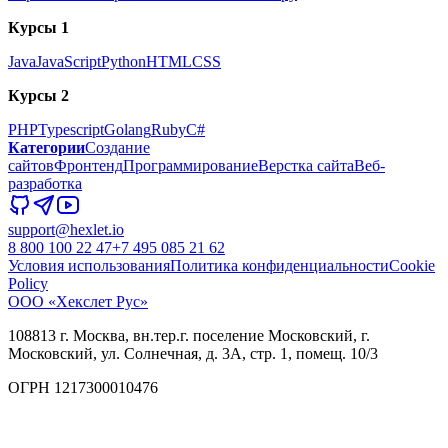
Курсы 1
Java
JavaScript
Python
HTML
CSS
Курсы 2
PHP
Typescript
Golang
Ruby
C#
Категории
Создание
сайтов
Фронтенд
Программирование
Верстка сайта
Веб-
разработка
support@hexlet.io
8 800 100 22 47
+7 495 085 21 62
Условия использования
Политика конфиденциальности
Cookie
Policy
ООО «Хекслет Рус»
108813 г. Москва, вн.тер.г. поселение Московский, г.
Московский, ул. Солнечная, д. 3А, стр. 1, помещ. 10/3
ОГРН 1217300010476