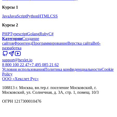
Курсы 1
Java
JavaScript
Python
HTML
CSS
Курсы 2
PHP
Typescript
Golang
Ruby
C#
Категории
Создание
сайтов
Фронтенд
Программирование
Верстка сайта
Веб-
разработка
support@hexlet.io
8 800 100 22 47
+7 495 085 21 62
Условия использования
Политика конфиденциальности
Cookie
Policy
ООО «Хекслет Рус»
108813 г. Москва, вн.тер.г. поселение Московский, г.
Московский, ул. Солнечная, д. 3А, стр. 1, помещ. 10/3
ОГРН 1217300010476