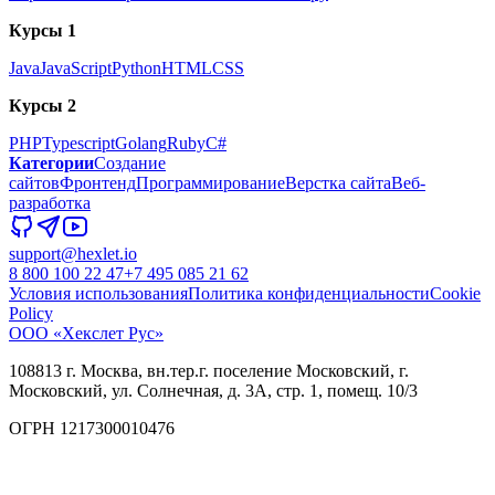
Курсы 1
Java
JavaScript
Python
HTML
CSS
Курсы 2
PHP
Typescript
Golang
Ruby
C#
Категории
Создание
сайтов
Фронтенд
Программирование
Верстка сайта
Веб-
разработка
support@hexlet.io
8 800 100 22 47
+7 495 085 21 62
Условия использования
Политика конфиденциальности
Cookie
Policy
ООО «Хекслет Рус»
108813 г. Москва, вн.тер.г. поселение Московский, г.
Московский, ул. Солнечная, д. 3А, стр. 1, помещ. 10/3
ОГРН 1217300010476