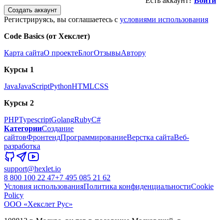
Есть аккаунт?
Войти
Создать аккаунт
Регистрируясь, вы соглашаетесь с
условиями использования
Code Basics (от Хекслет)
Карта сайта
О проекте
Блог
Отзывы
Автору
Курсы 1
Java
JavaScript
Python
HTML
CSS
Курсы 2
PHP
Typescript
Golang
Ruby
C#
Категории
Создание
сайтов
Фронтенд
Программирование
Верстка сайта
Веб-
разработка
support@hexlet.io
8 800 100 22 47
+7 495 085 21 62
Условия использования
Политика конфиденциальности
Cookie
Policy
ООО «Хекслет Рус»