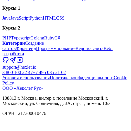
Курсы 1
Java
JavaScript
Python
HTML
CSS
Курсы 2
PHP
Typescript
Golang
Ruby
C#
Категории
Создание
сайтов
Фронтенд
Программирование
Верстка сайта
Веб-
разработка
support@hexlet.io
8 800 100 22 47
+7 495 085 21 62
Условия использования
Политика конфиденциальности
Cookie
Policy
ООО «Хекслет Рус»
108813 г. Москва, вн.тер.г. поселение Московский, г.
Московский, ул. Солнечная, д. 3А, стр. 1, помещ. 10/3
ОГРН 1217300010476