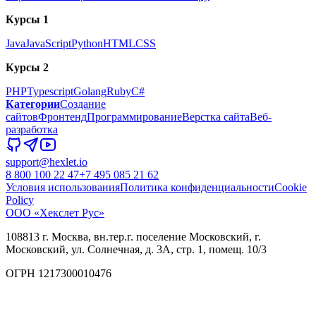
Курсы 1
Java
JavaScript
Python
HTML
CSS
Курсы 2
PHP
Typescript
Golang
Ruby
C#
Категории
Создание
сайтов
Фронтенд
Программирование
Верстка сайта
Веб-
разработка
support@hexlet.io
8 800 100 22 47
+7 495 085 21 62
Условия использования
Политика конфиденциальности
Cookie
Policy
ООО «Хекслет Рус»
108813 г. Москва, вн.тер.г. поселение Московский, г.
Московский, ул. Солнечная, д. 3А, стр. 1, помещ. 10/3
ОГРН 1217300010476