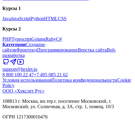
Курсы 1
Java
JavaScript
Python
HTML
CSS
Курсы 2
PHP
Typescript
Golang
Ruby
C#
Категории
Создание
сайтов
Фронтенд
Программирование
Верстка сайта
Веб-
разработка
support@hexlet.io
8 800 100 22 47
+7 495 085 21 62
Условия использования
Политика конфиденциальности
Cookie
Policy
ООО «Хекслет Рус»
108813 г. Москва, вн.тер.г. поселение Московский, г.
Московский, ул. Солнечная, д. 3А, стр. 1, помещ. 10/3
ОГРН 1217300010476