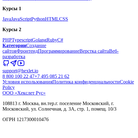
Курсы 1
Java
JavaScript
Python
HTML
CSS
Курсы 2
PHP
Typescript
Golang
Ruby
C#
Категории
Создание
сайтов
Фронтенд
Программирование
Верстка сайта
Веб-
разработка
support@hexlet.io
8 800 100 22 47
+7 495 085 21 62
Условия использования
Политика конфиденциальности
Cookie
Policy
ООО «Хекслет Рус»
108813 г. Москва, вн.тер.г. поселение Московский, г.
Московский, ул. Солнечная, д. 3А, стр. 1, помещ. 10/3
ОГРН 1217300010476