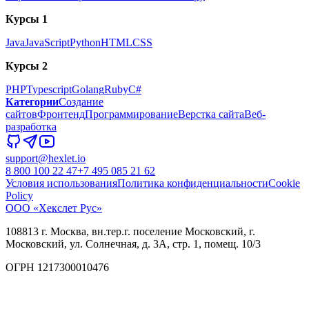
Курсы 1
Java
JavaScript
Python
HTML
CSS
Курсы 2
PHP
Typescript
Golang
Ruby
C#
Категории
Создание
сайтов
Фронтенд
Программирование
Верстка сайта
Веб-
разработка
support@hexlet.io
8 800 100 22 47
+7 495 085 21 62
Условия использования
Политика конфиденциальности
Cookie
Policy
ООО «Хекслет Рус»
108813 г. Москва, вн.тер.г. поселение Московский, г.
Московский, ул. Солнечная, д. 3А, стр. 1, помещ. 10/3
ОГРН 1217300010476