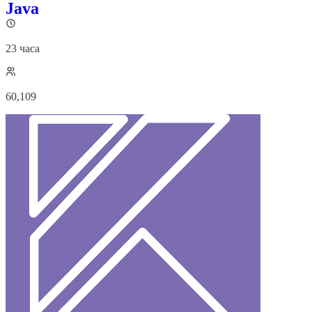
Java
23 часа
60,109