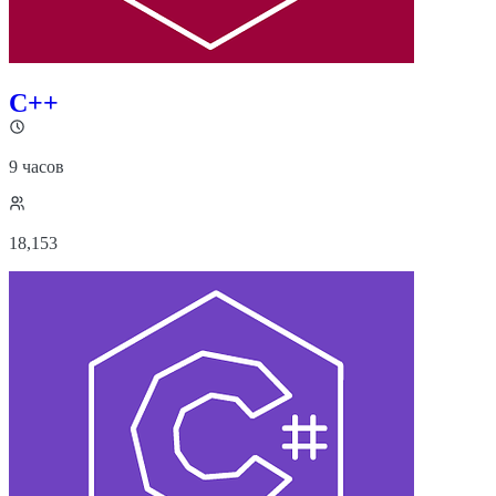
С++
9 часов
18,153