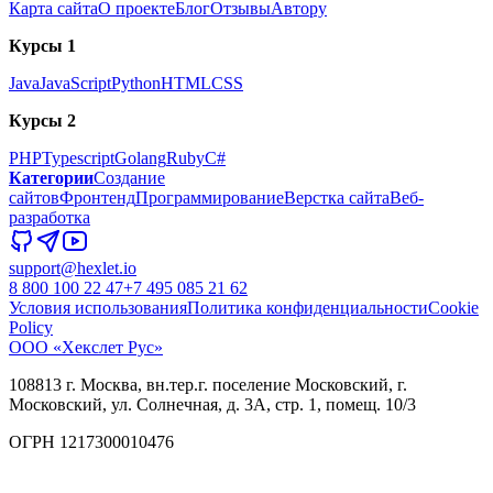
Карта сайта
О проекте
Блог
Отзывы
Автору
Курсы 1
Java
JavaScript
Python
HTML
CSS
Курсы 2
PHP
Typescript
Golang
Ruby
C#
Категории
Создание
сайтов
Фронтенд
Программирование
Верстка сайта
Веб-
разработка
support@hexlet.io
8 800 100 22 47
+7 495 085 21 62
Условия использования
Политика конфиденциальности
Cookie
Policy
ООО «Хекслет Рус»
108813 г. Москва, вн.тер.г. поселение Московский, г.
Московский, ул. Солнечная, д. 3А, стр. 1, помещ. 10/3
ОГРН 1217300010476