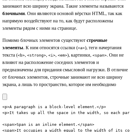
занимают всю ширину экрана. Такие элементы называются
блочными
. Они являются основой вёрстки HTML, так как
напрямую воздействуют на то, как будут расположены
элементы рядом с ними на странице.
Помимо блочных элементов существуют
строчные
элементы
. К ним относятся ссылки (
), теги начертания
<a>
текста (
,
,
,
), картинки,
. Они не
<b>
<strong>
<i>
<em>
<span>
влияют на расположение соседних элементов и
предназначены для придания смысловой нагрузки. В отличие
от блочных элементов, строчные занимают не всю ширину
экрана, а лишь то пространство, которое им необходимо
<p>A paragraph is a block-level element.</p>

<p>It takes up all the space in the width, so each para
<span>Span is an inline element.</span>

<span>It occupies a width equal to the width of its con