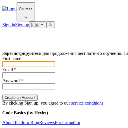
Courses
Sign in
Sign up
🇺🇸
Зарегистрируйтесь
для продолжения бесплатного обучения. Та
First name
Email
*
Password
*
Create an Account
By clicking Sign up, you agree to our
service conditions
Code Basics (by Hexlet)
About Platform
Blog
Reviews
For the author