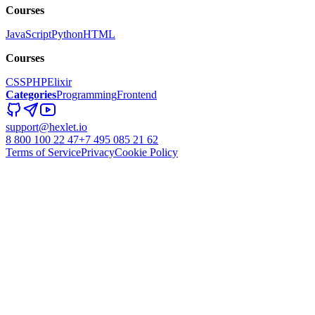
Courses
JavaScript
Python
HTML
Courses
CSS
PHP
Elixir
Categories
Programming
Frontend
support@hexlet.io
8 800 100 22 47
+7 495 085 21 62
Terms of Service
Privacy
Cookie Policy