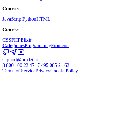
Courses
JavaScript
Python
HTML
Courses
CSS
PHP
Elixir
Categories
Programming
Frontend
support@hexlet.io
8 800 100 22 47
+7 495 085 21 62
Terms of Service
Privacy
Cookie Policy