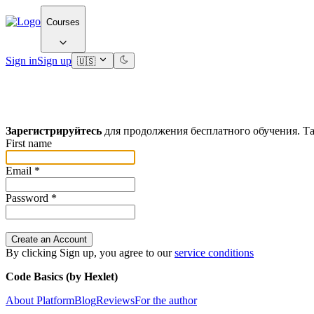
Courses
Sign in
Sign up
🇺🇸
Зарегистрируйтесь
для продолжения бесплатного обучения. Та
First name
Email
*
Password
*
Create an Account
By clicking Sign up, you agree to our
service conditions
Code Basics (by Hexlet)
About Platform
Blog
Reviews
For the author