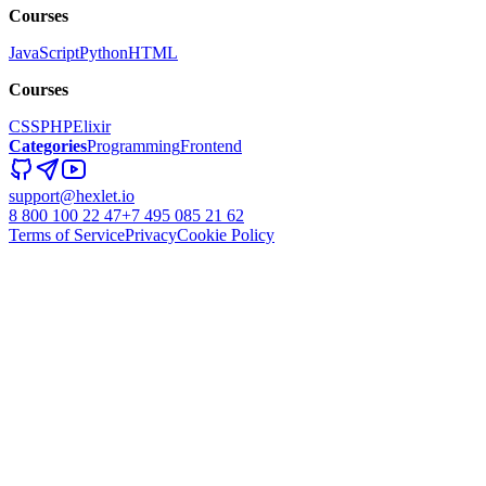
Courses
JavaScript
Python
HTML
Courses
CSS
PHP
Elixir
Categories
Programming
Frontend
support@hexlet.io
8 800 100 22 47
+7 495 085 21 62
Terms of Service
Privacy
Cookie Policy