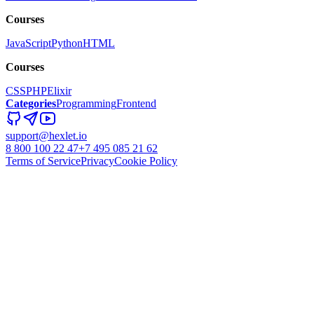
Courses
JavaScript
Python
HTML
Courses
CSS
PHP
Elixir
Categories
Programming
Frontend
support@hexlet.io
8 800 100 22 47
+7 495 085 21 62
Terms of Service
Privacy
Cookie Policy