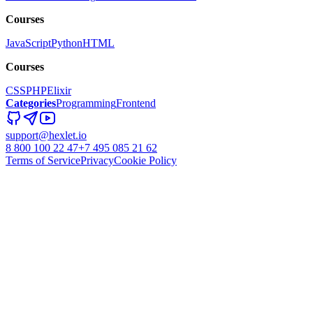
Courses
JavaScript
Python
HTML
Courses
CSS
PHP
Elixir
Categories
Programming
Frontend
support@hexlet.io
8 800 100 22 47
+7 495 085 21 62
Terms of Service
Privacy
Cookie Policy