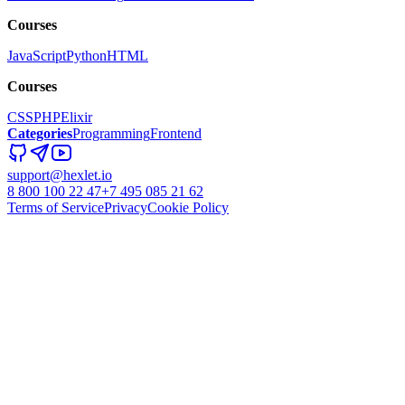
Courses
JavaScript
Python
HTML
Courses
CSS
PHP
Elixir
Categories
Programming
Frontend
support@hexlet.io
8 800 100 22 47
+7 495 085 21 62
Terms of Service
Privacy
Cookie Policy