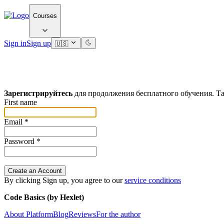
Courses
Sign in
Sign up
🇺🇸
Зарегистрируйтесь
для продолжения бесплатного обучения. Та
First name
Email
*
Password
*
Create an Account
By clicking Sign up, you agree to our
service conditions
Code Basics (by Hexlet)
About Platform
Blog
Reviews
For the author