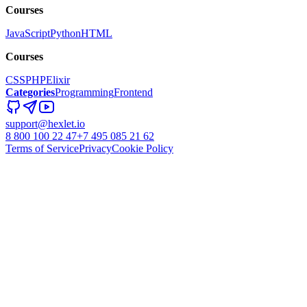
Courses
JavaScript
Python
HTML
Courses
CSS
PHP
Elixir
Categories
Programming
Frontend
support@hexlet.io
8 800 100 22 47
+7 495 085 21 62
Terms of Service
Privacy
Cookie Policy