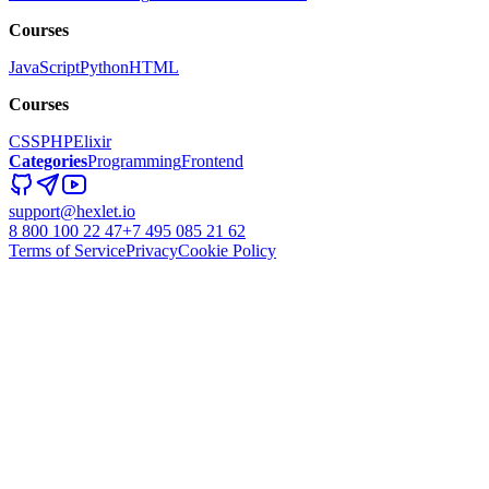
Courses
JavaScript
Python
HTML
Courses
CSS
PHP
Elixir
Categories
Programming
Frontend
support@hexlet.io
8 800 100 22 47
+7 495 085 21 62
Terms of Service
Privacy
Cookie Policy