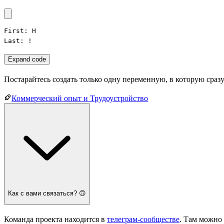
First: H

Last: !
Expand code
Постарайтесь создать только одну переменную, в которую сраз
Коммерческий опыт и Трудоустройство
Как с вами связаться? 🙃
Команда проекта находится в
телеграм-сообществе
. Там можно 