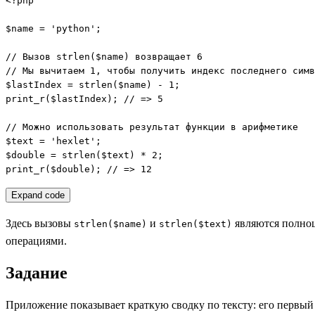
<?php

$name = 'python';

// Вызов strlen($name) возвращает 6

// Мы вычитаем 1, чтобы получить индекс последнего симв
$lastIndex = strlen($name) - 1;

print_r($lastIndex); // => 5

// Можно использовать результат функции в арифметике

$text = 'hexlet';

$double = strlen($text) * 2;

print_r($double); // => 12
Expand code
Здесь вызовы
и
являются полноц
strlen($name)
strlen($text)
операциями.
Задание
Приложение показывает краткую сводку по тексту: его первы