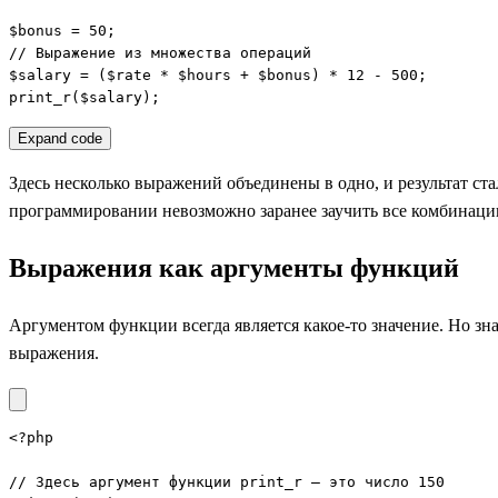
$bonus = 50;

// Выражение из множества операций

$salary = ($rate * $hours + $bonus) * 12 - 500;

print_r($salary);
Expand code
Здесь несколько выражений объединены в одно, и результат с
программировании невозможно заранее заучить все комбинации
Выражения как аргументы функций
Аргументом функции всегда является какое-то значение. Но з
выражения.
<?php

// Здесь аргумент функции print_r — это число 150
