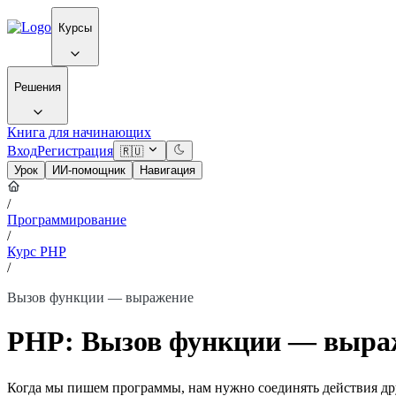
Курсы
Решения
Книга для начинающих
Вход
Регистрация
🇷🇺
Урок
ИИ-помощник
Навигация
/
Программирование
/
Курс PHP
/
Вызов функции — выражение
PHP: Вызов функции — выра
Когда мы пишем программы, нам нужно соединять действия дру