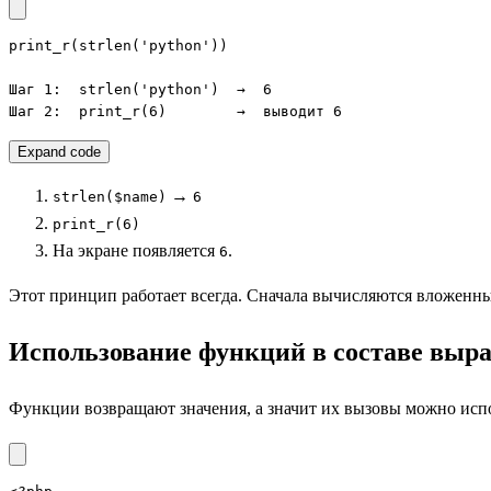
print_r(strlen('python'))

Шаг 1:  strlen('python')  →  6

Шаг 2:  print_r(6)        →  выводит 6
Expand code
→
strlen($name)
6
print_r(6)
На экране появляется
.
6
Этот принцип работает всегда. Сначала вычисляются вложенн
Использование функций в составе выр
Функции возвращают значения, а значит их вызовы можно исп