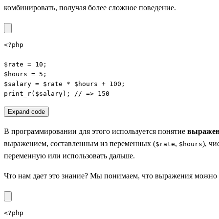
комбинировать, получая более сложное поведение.
<?php

$rate = 10;

$hours = 5;

$salary = $rate * $hours + 100;

print_r($salary); // => 150
Expand code
В программировании для этого используется понятие
выражен
выражением, составленным из переменных (
,
), ч
$rate
$hours
переменную или использовать дальше.
Что нам дает это знание? Мы понимаем, что выражения можно 
<?php
