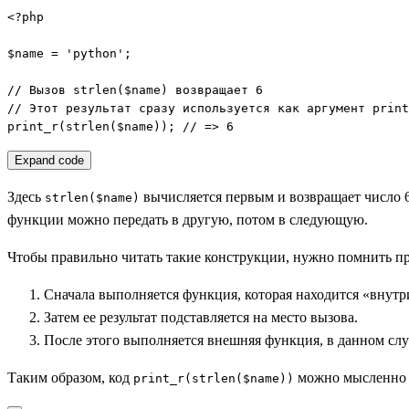
<?php

$name = 'python';

// Вызов strlen($name) возвращает 6

// Этот результат сразу используется как аргумент print
print_r(strlen($name)); // => 6
Expand code
Здесь
вычисляется первым и возвращает число 6
strlen($name)
функции можно передать в другую, потом в следующую.
Чтобы правильно читать такие конструкции, нужно помнить пр
Сначала выполняется функция, которая находится «внутр
Затем ее результат подставляется на место вызова.
После этого выполняется внешняя функция, в данном сл
Таким образом, код
можно мысленно р
print_r(strlen($name))