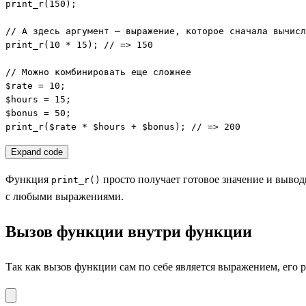
print_r(150);

// А здесь аргумент — выражение, которое сначала вычисл
print_r(10 * 15); // => 150

// Можно комбинировать еще сложнее

$rate = 10;

$hours = 15;

$bonus = 50;

print_r($rate * $hours + $bonus); // => 200
Expand code
Функция
просто получает готовое значение и вывод
print_r()
с любыми выражениями.
Вызов функции внутри функции
Так как вызов функции сам по себе является выражением, его 