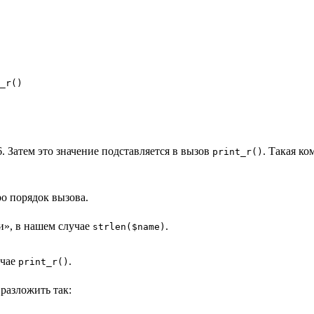
_r()

. Затем это значение подставляется в вызов
. Такая ко
print_r()
о порядок вызова.
и», в нашем случае
.
strlen($name)
учае
.
print_r()
азложить так: