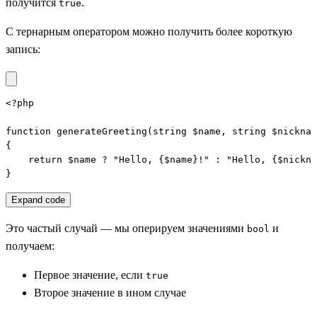
получится
.
true
С тернарным оператором можно получить более короткую
запись:
<?php

function generateGreeting(string $name, string $nicknam
{

    return $name ? "Hello, {$name}!" : "Hello, {$nickna
}
Expand code
Это частый случай — мы оперируем значениями
и
bool
получаем:
Первое значение, если
true
Второе значение в ином случае