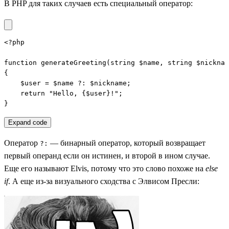
В PHP для таких случаев есть специальный оператор:
<?php

function generateGreeting(string $name, string $nicknam
{

    $user = $name ?: $nickname;

    return "Hello, {$user}!";

}
Expand code
Оператор
— бинарный оператор, который возвращает
?:
первый операнд если он истинен, и второй в ином случае.
Еще его называют Elvis, потому что это слово похоже на
else
if
. А еще из-за визуального сходства с Элвисом Пресли: