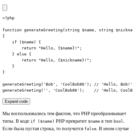
<?php

function generateGreeting(string $name, string $nicknam
{

    if ($name) {

        return "Hello, {$name}!";

    } else {

        return "Hello, {$nickname}!";

    }

}

generateGreeting('Bob', 'CoolBob86'); // 'Hello, Bob!'

generateGreeting('', 'CoolBob86');    // 'Hello, CoolBo
Expand code
Мы воспользовались тем фактом, что PHP преобразовывает
типы. В коде
PHP превратит
в тип
.
if ($name)
$name
bool
Если была пустая строка, то получится
. В ином случае
false