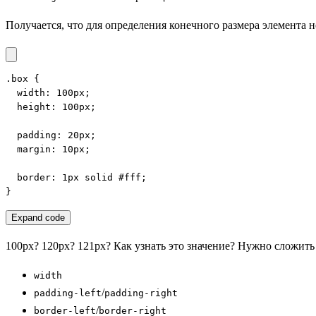
Получается, что для определения конечного размера элемента н
.box {

  width: 100px;

  height: 100px;

  padding: 20px;

  margin: 10px;

  border: 1px solid #fff;

}
Expand code
100px? 120px? 121px? Как узнать это значение? Нужно сложить
width
/
padding-left
padding-right
/
border-left
border-right