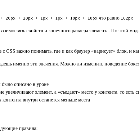
что равно
 + 20px + 20px + 1px + 1px + 10px + 10px
162px
взаимосвязь свойств и конечного размера элемента. По этой мод
с CSS важно понимать, где и как браузер «нарисует» блок, и как
аешь именно эти значения. Можно ли изменить поведение боксо
к было описано в уроке
 увеличивают элемент, а «съедают» место у контента, то есть с
я контента внутри останется меньше места
едующие правила: