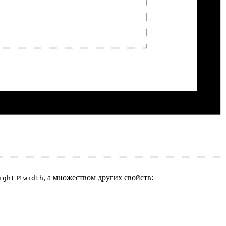
и
, а множеством других свойств:
ight
width