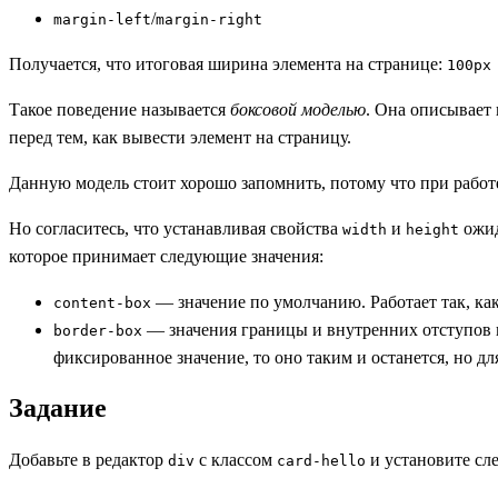
/
margin-left
margin-right
Получается, что итоговая ширина элемента на странице:
100px
Такое поведение называется
боксовой моделью
. Она описывает 
перед тем, как вывести элемент на страницу.
Данную модель стоит хорошо запомнить, потому что при работе 
Но согласитесь, что устанавливая свойства
и
ожид
width
height
которое принимает следующие значения:
— значение по умолчанию. Работает так, ка
content-box
— значения границы и внутренних отступов не
border-box
фиксированное значение, то оно таким и останется, но дл
Задание
Добавьте в редактор
с классом
и установите сл
div
card-hello