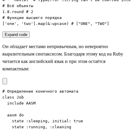
# Всё объекты

1.8.round # 2

# Функции высшего порядка

['one', 'two'].map(&:upcase) # ["ONE", "TWO"]
Expand code
Он обладает местами непривычным, но невероятно
выразительным синтаксисом. Благодаря этому код на Ruby
читается как английский язык и при этом остаётся
компактным:
# Определение конечного автомата

class Job

  include AASM

  aasm do

    state :sleeping, initial: true

    state :running, :cleaning
