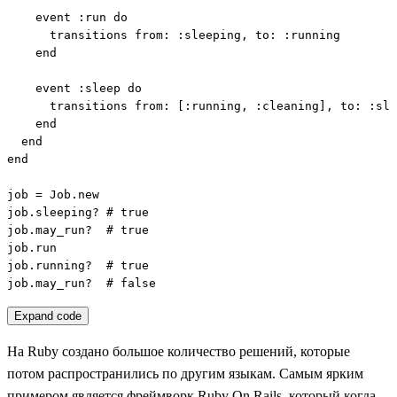
    event :run do

      transitions from: :sleeping, to: :running

    end

    event :sleep do

      transitions from: [:running, :cleaning], to: :sle
    end

  end

end

job = Job.new

job.sleeping? # true

job.may_run?  # true

job.run

job.running?  # true

job.may_run?  # false
Expand code
На Ruby создано большое количество решений, которые
потом распространились по другим языкам. Самым ярким
примером является фреймворк Ruby On Rails, который когда-