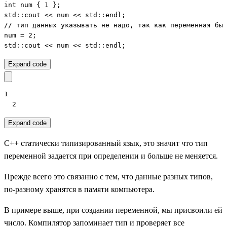
int num { 1 };

std::cout << num << std::endl;

// тип данных указывать не надо, так как переменная был
num = 2;

std::cout << num << std::endl;
Expand code
1

  2
Expand code
C++ статически типизированный язык, это значит что тип
переменной задается при определении и больше не меняется.
Прежде всего это связанно с тем, что данные разных типов,
по-разному хранятся в памяти компьютера.
В примере выше, при создании переменной, мы присвоили ей
число. Компилятор запоминает тип и проверяет все