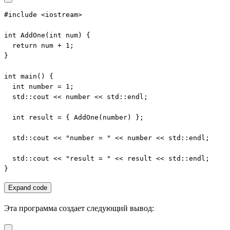
#include <iostream>

int AddOne(int num) {

  return num + 1;

}

int main() {

  int number = 1;

  std::cout << number << std::endl;

  int result = { AddOne(number) };

  std::cout << "number = " << number << std::endl;

  std::cout << "result = " << result << std::endl;

}
Expand code
Эта программа создает следующий вывод: