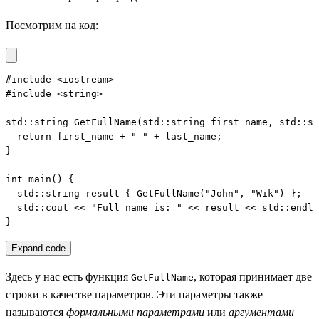
Посмотрим на код:
#include <iostream>

#include <string>

std::string GetFullName(std::string first_name, std::st
  return first_name + " " + last_name;

}

int main() {

  std::string result { GetFullName("John", "Wik") };

  std::cout << "Full name is: " << result << std::endl;

}
Expand code
Здесь у нас есть функция
, которая принимает две
GetFullName
строки в качестве параметров. Эти параметры также
называются
формальными параметрами
или
аргументами