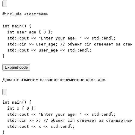
#include <iostream>

int main() {

  int user_age { 0 };

  std::cout << "Enter your age: " << std::endl;

  std::cin >> user_age; // объект cin отвечает за станд
  std::cout << user_age << std::endl;

}
Expand code
Давайте изменим название переменной
:
user_age
int main() {

  int x { 0 };

  std::cout << "Enter your age: " << std::endl;

  std::cin >> x; // объект cin отвечает за стандартный 
  std::cout << x << std::endl;

}