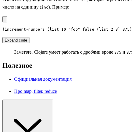
число на единицу (
). Пример:
inc
(increment-numbers (list 10 "foo" false (list 2 3) 3/5)
Expand code
Заметьте, Clojure умеет работать с дробями вроде
и
3/5
8/
Полезное
Официальная документация
Про map, filter, reduce