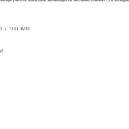
) ; '(11 8/5)
!
5