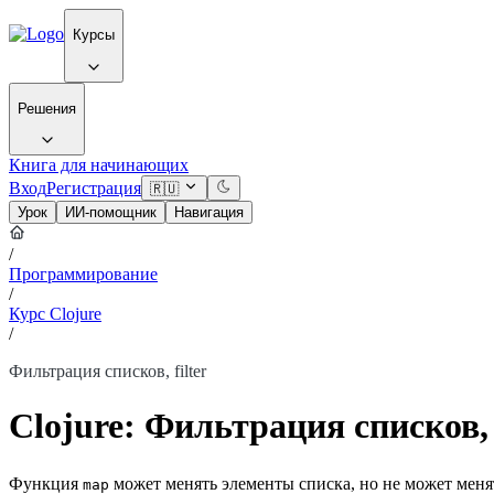
Курсы
Решения
Книга для начинающих
Вход
Регистрация
🇷🇺
Урок
ИИ-помощник
Навигация
/
Программирование
/
Курс Clojure
/
Фильтрация списков, filter
Clojure: Фильтрация списков, f
Функция
может менять элементы списка, но не может менят
map