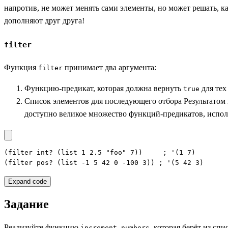
напротив, не может менять сами элементы, но может решать, к
дополняют друг друга!
filter
Функция
принимает два аргумента:
filter
Функцию-предикат, которая должна вернуть
для тех
true
Список элементов для последующего отбора Результатом
доступно великое множество функций-предикатов, испо
(filter int? (list 1 2.5 "foo" 7))     ; '(1 7)

(filter pos? (list -1 5 42 0 -100 3)) ; '(5 42 3)
Expand code
Задание
Реализуйте функцию
, которая берёт из сп
increment-numbers