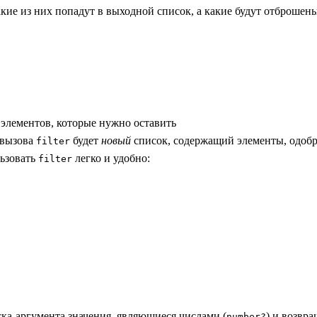
акие из них попадут в выходной список, а какие будут отброшен
 элементов, которые нужно оставить
 вызова
будет
новый
список, содержащий элементы, одобре
filter
льзовать
легко и удобно:
filter
иска-аргумента значения, являющиеся числами (
) и возвр
number?