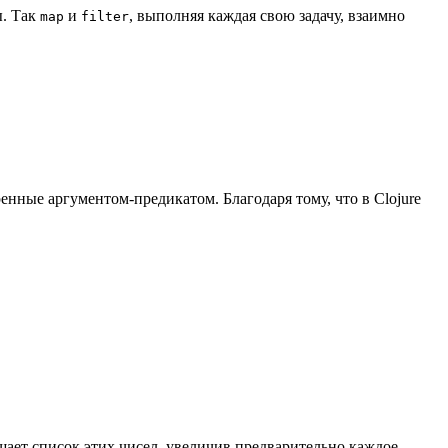
ы. Так
и
, выполняя каждая свою задачу, взаимно
map
filter
нные аргументом-предикатом. Благодаря тому, что в Clojure
ащает список этих чисел, увеличив предварительно каждое