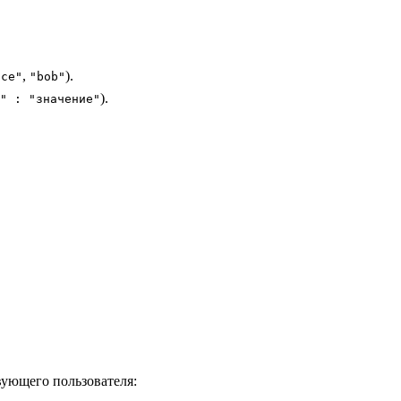
,
).
ice"
"bob"
).
" : "значение"
вующего пользователя: