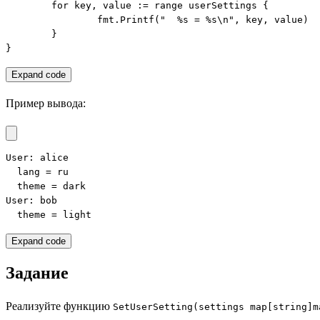
	for key, value := range userSettings {

		fmt.Printf("  %s = %s\n", key, value)

	}

}
Expand code
Пример вывода:
User: alice

  lang = ru

  theme = dark

User: bob

  theme = light
Expand code
Задание
Реализуйте функцию
SetUserSetting(settings map[string]m