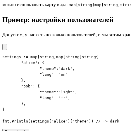
можно использовать карту вида:
map[string]map[string]stri
Пример: настройки пользователей
Допустим, у нас есть несколько пользователей, и мы хотим хра
settings := map[string]map[string]string{

	"alice": {

		"theme":"dark",

		"lang": "en",

	},

	"bob": {

		"theme":"light",

		"lang": "fr",

	},

}

fmt.Println(settings["alice"]["theme"]) // => dark