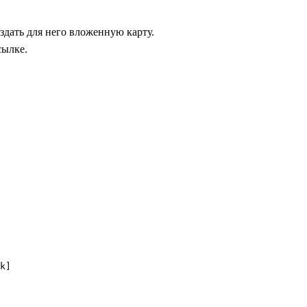
оздать для него вложенную карту.
сылке.
k]
