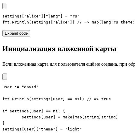
settings["alice"]["lang"] = "ru"

fmt.Println(settings["alice"]) // => map[lang:ru theme:
Expand code
Инициализация вложенной карты
Если вложенная карта для пользователя ещё не создана, при о
user := "david"

fmt.Println(settings[user] == nil) // => true

if settings[user] == nil {

	settings[user] = make(map[string]string)

}

settings[user]["theme"] = "light"
