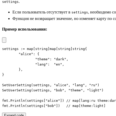
.
settings
Если пользователь отсутствует в
, необходимо с
settings
Функция не возвращает значение, но изменяет карту по с
Пример использования:
settings := map[string]map[string]string{

	"alice": {

		"theme": "dark",

		"lang":  "en",

	},

}

SetUserSetting(settings, "alice", "lang", "ru")

SetUserSetting(settings, "bob", "theme", "light")

fmt.Println(settings["alice"]) // map[lang:ru theme:dar
fmt.Println(settings["bob"])   // map[theme:light]
Expand code