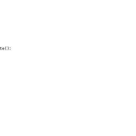
:
te()