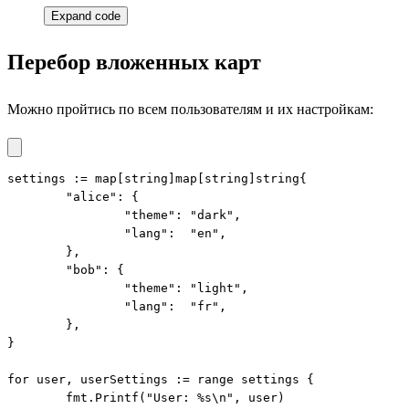
Expand code
Перебор вложенных карт
Можно пройтись по всем пользователям и их настройкам:
settings := map[string]map[string]string{

	"alice": {

		"theme": "dark",

		"lang":  "en",

	},

	"bob": {

		"theme": "light",

		"lang":  "fr",

	},

}

for user, userSettings := range settings {

	fmt.Printf("User: %s\n", user)
