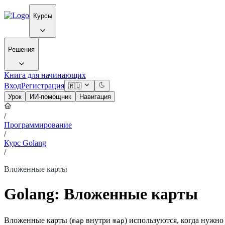
Курсы
Решения
Книга для начинающих
Вход
Регистрация
🇷🇺
Урок
ИИ-помощник
Навигация
/
Программирование
/
Курс Golang
/
Вложенные карты
Golang: Вложенные карты
Вложенные карты (
внутри
) используются, когда нужн
map
map